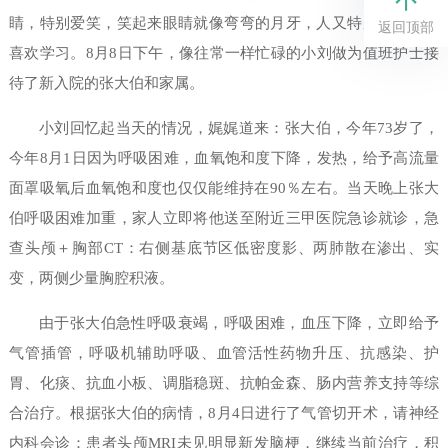
睛，特别爱笑，笑起来眼睛就像弯弯的月牙，人又特别喜欢谦虚
返回顶部
喜欢学习。8月8日下午，像往常一样忙碌的小刘做为值班护士接
待了新入院的张大伯和家属。
小刘回忆起当天的情况，娓娓道来：张大伯，今年73岁了，
今年8月1日因为呼吸困难，血氧饱和度下降，发热，给予高流量
面罩吸氧后血氧饱和度也仅仅能维持在90％左右。当天晚上张大
伯呼吸困难加重，家人立即将他送至附近三甲医院急诊就诊，急
查头颅＋胸部CT：右侧基底节区低密度影、两肺散在渗出、实
变，两侧少量胸腔积液。
由于张大伯急性呼吸衰竭，呼吸困难，血压下降，立即给予
气管插管，呼吸机辅助呼吸、血管活性药物升压、抗感染、护
胃、化痰、抗血小板、调脂稳斑、抗帕金森、肠内营养支持等综
合治疗。根据张大伯的病情，8月4日进行了气管切开术，请神经
内科会诊：患者头颅MRI未见明显新发脑梗，继续当前治疗，积