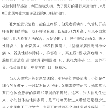
极控制肺部感染，纠正酸碱失衡。为了更好的进行康复治疗，8月
8日家属将张大伯转至我院ICU继续治疗。
张大伯意识迷糊，能自主睁眼，但无遵嘱动作，气管切开接
呼吸机辅助呼吸，双肺呼吸音粗，四肢肌张力升高，可见不自主
抽动，肌力检查无法配合。入院诊断：1、急性呼吸衰竭 2、吸入
性肺炎 3、帕金森病 4、继发性癫痫 5、2型糖尿病性周围神经
病 6、器质性精神障碍 7、抑郁症 8、高血压3级 极高危组 9、
脑梗死后遗症 运动障碍 吞咽困难 10、肌张力障碍 11、营养不
良、低蛋白血症、中度贫血 12、脑积水。
当天入住杭州英智康复医院，刚好是刘婷婷值班，小刘是个
细心的女孩子，平时就对病人很好，又非常吃苦耐劳，她常常说
要用心体会患者的病痛和家属的不容易。这不，张大伯刚住进
来，小刘就体贴地问家属，是平时每天都过来看望还是很少过
来？家属由于工作繁忙，表示可能时间不允许经常过来探望。于