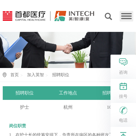
咨询
首页
加入英智
招聘职位
招聘职位
工作地点
招聘人数
挂号
护士
杭州
10人
电话
岗位职责
1、在护士长的统筹安排下，负责所在病区的各种班次工作任