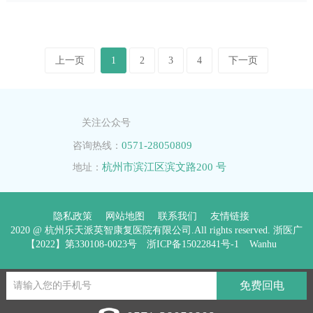
家医院了，我们从7月30号来的，到现在已经一个星期了，现
在他可以正常说话，气管切开也封管了。虽然目前还不能下
床，血压还不是太好，但整体情况比之前好多了，这对我们
上一页
1
2
3
4
下一页
来讲意义太大了！医院的院长、主任、主管马医生、周医
生、康复师和护士都很关心我们，非常负责任，中医调理得
也不错，他在其他医院手脚都是冰凉的，到英智医院调理过
关注公众号
手脚都不像之
0571-28050809
咨询热线：
杭州市滨江区滨文路200 号
地址：
隐私政策
网站地图
联系我们
友情链接
2020 @ 杭州乐天派英智康复医院有限公司.All rights reserved. 浙医广
【2022】第330108-0023号
浙ICP备15022841号-1
Wanhu